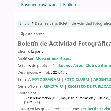
Búsqueda avanzada
Biblioteca
Inicio
Detalles para:
Boletín de Actividad Fotográfic
Vista normal
Boletín de Actividad Fotográfic
Idioma:
Español
Mostrar analíticas:
Analíticas:
Buenos Aires :
Club de Gimn
Detalles de publicación:
Descripción:
v. : fot. ; 22 x 17 cm
FOTOGRAFÍA
FOTO CLUB
ARGENTI
Tema(s):
|
|
REVISTA
REGISTRO DE PUBLICA
Género/Forma:
|
Contenidos:
sin numeración (1978, may.); sin numeración (1978, dic.)
(1982, oct.)
Títulos de revist
Lista(s) en las que aparece este ítem: