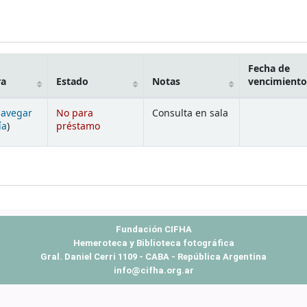
Fecha de
ra
Estado
Notas
vencimiento
avegar
No para
Consulta en sala
(Abre debajo)
ía
)
préstamo
Fundación CIFHA
Hemeroteca y Biblioteca fotográfica
Gral. Daniel Cerri 1109 - CABA - República Argentina
info@cifha.org.ar