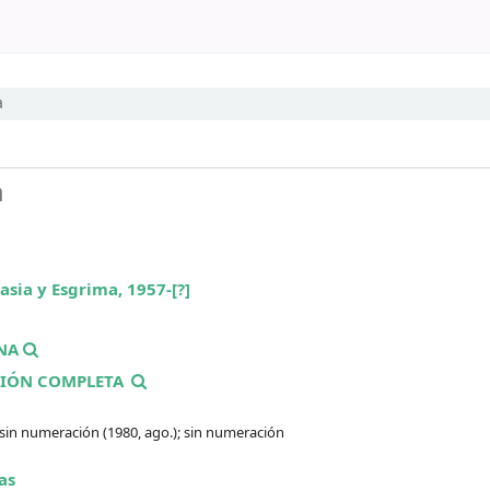
a
a
asia y Esgrima,
1957-[?]
NA
CIÓN COMPLETA
; sin numeración (1980, ago.); sin numeración
as