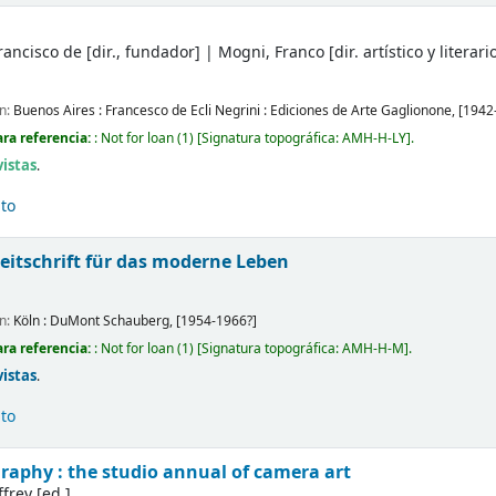
Francisco de
[dir., fundador]
|
Mogni, Franco
[dir. artístico y literari
ón:
Buenos Aires :
Francesco de Ecli Negrini : Ediciones de Arte Gaglionone,
[1942
ra referencia:
: Not for loan
(1)
Signatura topográfica:
AMH-H-LY
.
vistas
.
ito
eitschrift für das moderne Leben
ón:
Köln :
DuMont Schauberg,
[1954-1966?]
ra referencia:
: Not for loan
(1)
Signatura topográfica:
AMH-H-M
.
vistas
.
ito
aphy : the studio annual of camera art
ffrey
[ed.]
.