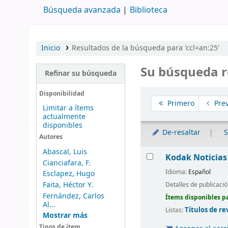
Búsqueda avanzada
Biblioteca
Inicio
Resultados de la búsqueda para 'ccl=an:25'
Su búsqueda r
Refinar su búsqueda
Ordenar
Disponibilidad
Primero
Prev
Limitar a ítems
actualmente
disponibles
De-resaltar
S
Autores
Resultados
Abascal, Luis
Kodak Noticias
Cianciafara, F.
Idioma:
Español
Esclapez, Hugo
Faita, Héctor Y.
Detalles de publicaci
Fernández, Carlos
Ítems disponibles pa
Al...
Títulos de re
Listas:
Mostrar más
Tipos de ítem