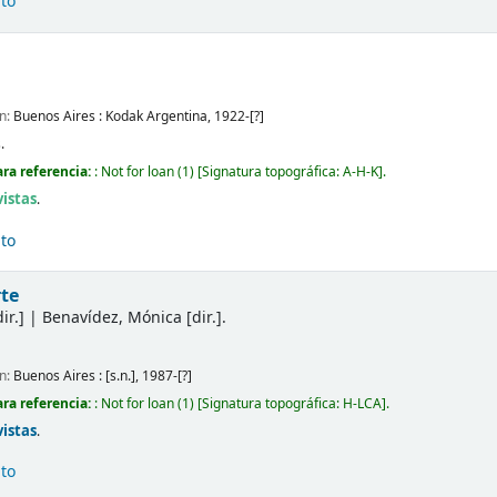
ito
ón:
Buenos Aires :
Kodak Argentina,
1922-[?]
.
ra referencia:
: Not for loan
(1)
Signatura topográfica:
A-H-K
.
vistas
.
ito
rte
ir.]
|
Benavídez, Mónica
[dir.]
.
ón:
Buenos Aires :
[s.n.],
1987-[?]
ra referencia:
: Not for loan
(1)
Signatura topográfica:
H-LCA
.
vistas
.
ito