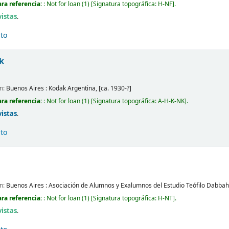
ra referencia:
: Not for loan
(1)
Signatura topográfica:
H-NF
.
vistas
.
ito
k
ón:
Buenos Aires :
Kodak Argentina,
[ca. 1930-?]
ra referencia:
: Not for loan
(1)
Signatura topográfica:
A-H-K-NK
.
vistas
.
ito
ón:
Buenos Aires :
Asociación de Alumnos y Exalumnos del Estudio Teófilo Dabba
ra referencia:
: Not for loan
(1)
Signatura topográfica:
H-NT
.
vistas
.