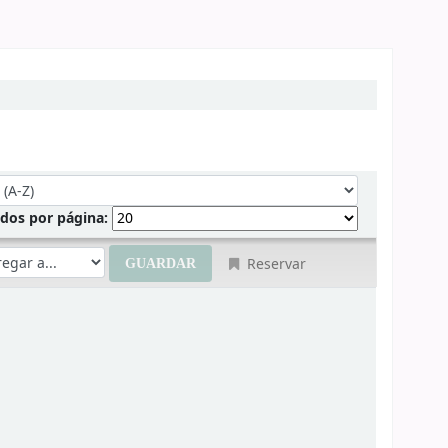
r por:
ados por página:
Reservar