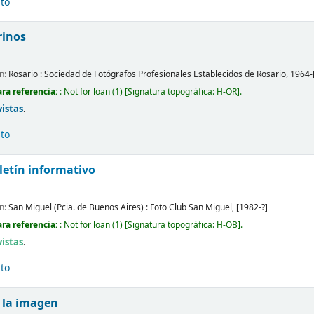
ito
rinos
ón:
Rosario :
Sociedad de Fotógrafos Profesionales Establecidos de Rosario,
1964-
ra referencia:
: Not for loan
(1)
Signatura topográfica:
H-OR
.
vistas
.
ito
letín informativo
ón:
San Miguel (Pcia. de Buenos Aires) :
Foto Club San Miguel,
[1982-?]
ra referencia:
: Not for loan
(1)
Signatura topográfica:
H-OB
.
vistas
.
ito
 la imagen