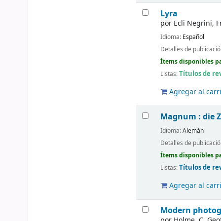
Lyra
por
Ecli Negrini, 
Idioma:
Español
Detalles de publicaci
Ítems disponibles pa
Títulos de re
Listas:
Agregar al carr
Magnum : die Z
Idioma:
Alemán
Detalles de publicaci
Ítems disponibles pa
Títulos de re
Listas:
Agregar al carr
Modern photogr
por
Holme, C. Geo