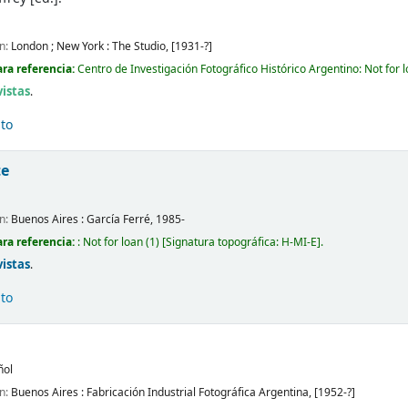
ón:
London ; New York :
The Studio,
[1931-?]
ra referencia:
Centro de Investigación Fotográfico Histórico Argentino: Not for 
vistas
.
ito
te
ón:
Buenos Aires :
García Ferré,
1985-
ra referencia:
: Not for loan
(1)
Signatura topográfica:
H-MI-E
.
vistas
.
ito
ñol
ón:
Buenos Aires :
Fabricación Industrial Fotográfica Argentina,
[1952-?]