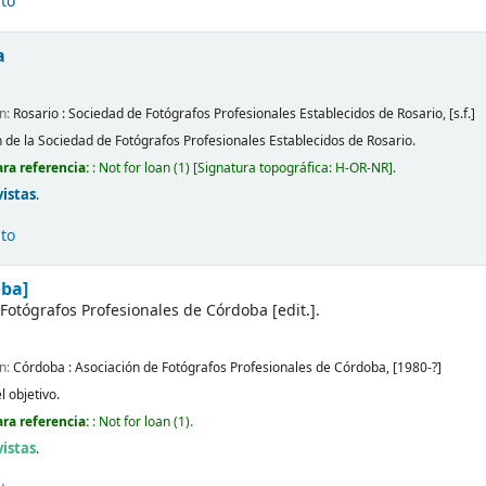
ito
a
ón:
Rosario :
Sociedad de Fotógrafos Profesionales Establecidos de Rosario,
[s.f.]
n de la Sociedad de Fotógrafos Profesionales Establecidos de Rosario.
ra referencia:
: Not for loan
(1)
Signatura topográfica:
H-OR-NR
.
vistas
.
ito
oba]
 Fotógrafos Profesionales de Córdoba
[edit.]
.
ón:
Córdoba :
Asociación de Fotógrafos Profesionales de Córdoba,
[1980-?]
l objetivo.
ra referencia:
: Not for loan
(1).
vistas
.