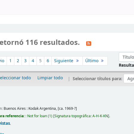
etornó 116 resultados.
Ordena
io
1
2
3
4
5
6
Siguiente
Último
Result
eleccionar todo
Limpiar todo
Seleccionar títulos para:
ón:
Buenos Aires :
Kodak Argentina,
[ca. 1969-?]
ra referencia:
: Not for loan
(1)
Signatura topográfica:
A-H-K-KN
.
vistas
.