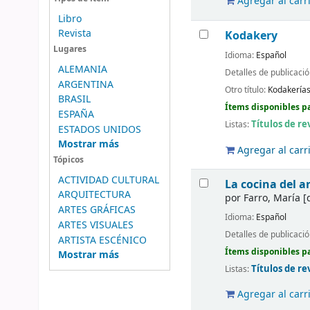
Agregar al carr
Libro
Revista
Kodakery
Lugares
Idioma:
Español
ALEMANIA
Detalles de publicaci
ARGENTINA
Otro título:
Kodakerías
BRASIL
Ítems disponibles pa
ESPAÑA
Títulos de re
Listas:
ESTADOS UNIDOS
Mostrar más
Agregar al carr
Tópicos
ACTIVIDAD CULTURAL
La cocina del a
ARQUITECTURA
por
Farro, María
[d
ARTES GRÁFICAS
Idioma:
Español
ARTES VISUALES
Detalles de publicaci
ARTISTA ESCÉNICO
Ítems disponibles pa
Mostrar más
Títulos de re
Listas:
Agregar al carr