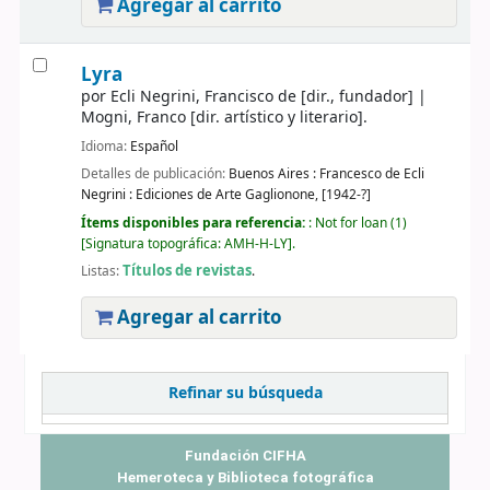
Agregar al carrito
Lyra
por
Ecli Negrini, Francisco de
[dir., fundador]
|
Mogni, Franco
[dir. artístico y literario]
.
Idioma:
Español
Detalles de publicación:
Buenos Aires :
Francesco de Ecli
Negrini : Ediciones de Arte Gaglionone,
[1942-?]
Ítems disponibles para referencia:
: Not for loan
(1)
Signatura topográfica:
AMH-H-LY
.
Títulos de revistas
Listas:
.
Agregar al carrito
Páginas
Refinar su búsqueda
Fundación CIFHA
Hemeroteca y Biblioteca fotográfica