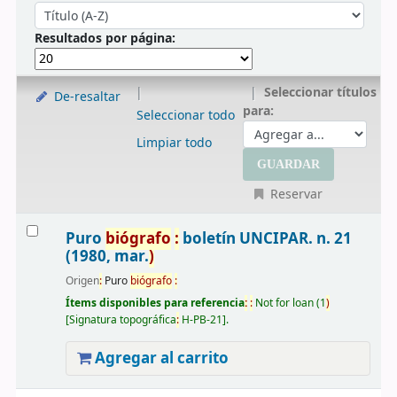
Ordenar
Ordenar por:
Resultados por página:
Seleccionar títulos
De-resaltar
para:
Seleccionar todo
Limpiar todo
Reservar
Resultados
Puro
biógrafo
:
boletín UNCIPAR. n. 21
(1980, mar.
)
Origen
:
Puro
biógrafo
:
Ítems disponibles para referencia
:
:
Not for loan
(1
)
Signatura topográfica
:
H-PB-21
.
Agregar al carrito