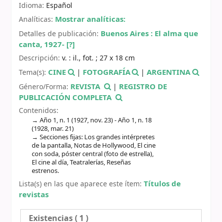
Idioma:
Español
Mostrar analíticas:
Analíticas:
Buenos Aires :
El alma que
Detalles de publicación:
canta,
1927- [?]
Descripción:
v. : il., fot. ; 27 x 18 cm
CINE
FOTOGRAFÍA
ARGENTINA
Tema(s):
|
|
REVISTA
REGISTRO DE
Género/Forma:
|
PUBLICACIÓN COMPLETA
Contenidos:
Año 1, n. 1 (1927, nov. 23) - Año 1, n. 18
(1928, mar. 21)
Secciones fijas: Los grandes intérpretes
de la pantalla, Notas de Hollywood, El cine
con soda, póster central (foto de estrella),
El cine al día, Teatralerías, Reseñas
estrenos.
Títulos de
Lista(s) en las que aparece este ítem:
revistas
Existencias
( 1 )