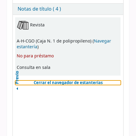
Notas de título ( 4 )
Existencias
Revista
A-H-CGO (Caja N. 1 de polipropileno) (
Navegar
(Abre debajo)
estantería
)
No para préstamo
Consulta en sala
Previo
(Oculta el naveg
Cerrar el navegador de estanterías