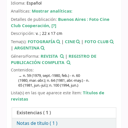
Idioma:
Español
Mostrar analíticas:
Analíticas:
Buenos Aires :
Foto Cine
Detalles de publicación:
Club Cooperación,
[?]
Descripción:
v. ; 22 x 17 cm
FOTOGRAFÍA
CINE
FOTO CLUB
Tema(s):
|
|
ARGENTINA
|
REVISTA
REGISTRO DE
Género/Forma:
|
PUBLICACIÓN COMPLETA
Contenidos:
n. 59 (1979, sept.-1980, feb.) - n. 60
(1980, mar.-abr.); n. 64 (1981, abr.-may.) - n.
65 (1981, jun.-jul.); n. 100 (1994, jun.)
Títulos de
Lista(s) en las que aparece este ítem:
revistas
Existencias
( 1 )
Notas de título ( 1 )